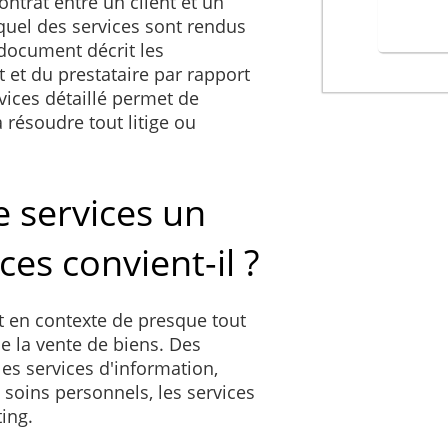
ontrat entre un client et un
equel des services sont rendus
document décrit les
t et du prestataire par rapport
vices détaillé permet de
à résoudre tout litige ou
e services un
ces convient-il ?
t en contexte de presque tout
de la vente de biens. Des
es services d'information,
e soins personnels, les services
ing.