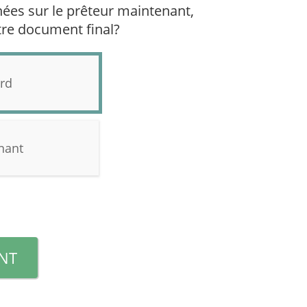
nées sur le prêteur maintenant,
otre document final?
ard
enant
NT